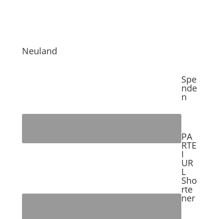
Neuland
Spe
nde
n
PA
RTE
I
UR
L
Sho
rte
ner