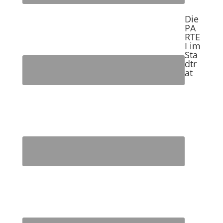
Die
PA
RTE
I im
Sta
dtr
at