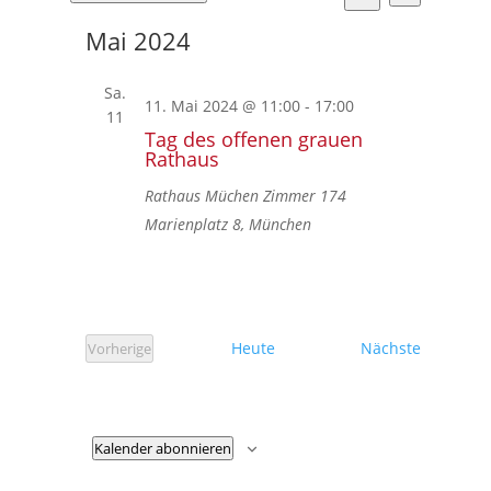
Ansicht
Suche
Suche
Datum
Navigat
und
Mai 2024
wählen.
Ansichten,
Navigation
Sa.
11. Mai 2024 @ 11:00
-
17:00
11
Tag des offenen grauen
Rathaus
Rathaus Müchen Zimmer 174
Marienplatz 8, München
Veransta
Heute
Nächste
Vorherige
Veranstaltungen
Kalender abonnieren