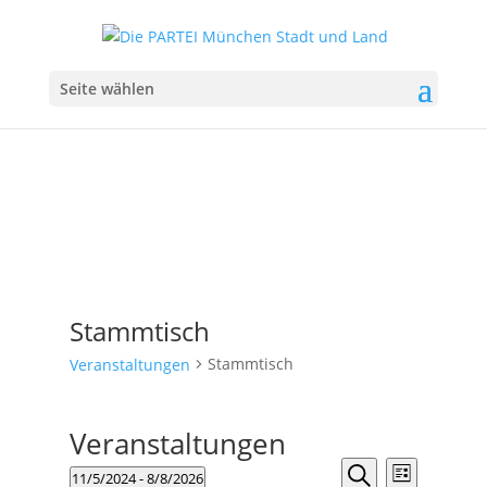
Seite wählen
Stammtisch
Stammtisch
Veranstaltungen
Veranstaltungen
Veranstalt
Veranst
11/5/2024
 - 
8/8/2026
Liste