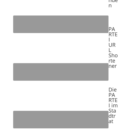
n
PA
RTE
I
UR
L
Sho
rte
ner
Die
PA
RTE
I im
Sta
dtr
at