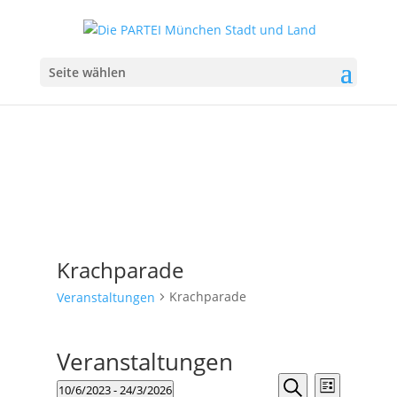
Seite wählen
Krachparade
Krachparade
Veranstaltungen
Veranstaltungen
Veranstalt
Veranst
10/6/2023
 - 
24/3/2026
Liste