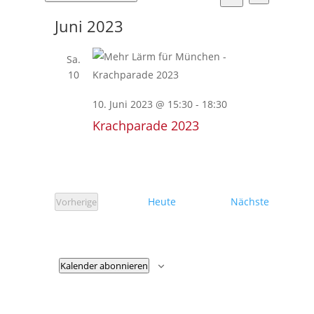
Ansicht
Suche
Suche
Datum
Navigat
und
Juni 2023
wählen.
Ansichten,
Navigation
Sa.
10
10. Juni 2023 @ 15:30
-
18:30
Krachparade 2023
Veransta
Heute
Nächste
Vorherige
Veranstaltungen
Kalender abonnieren