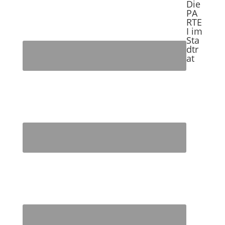
Die
PA
RTE
I im
Sta
dtr
at