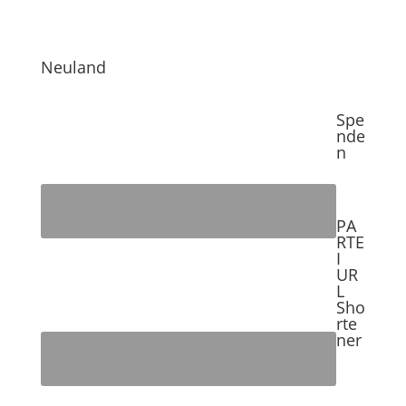
Neuland
Spe
nde
n
PA
RTE
I
UR
L
Sho
rte
ner