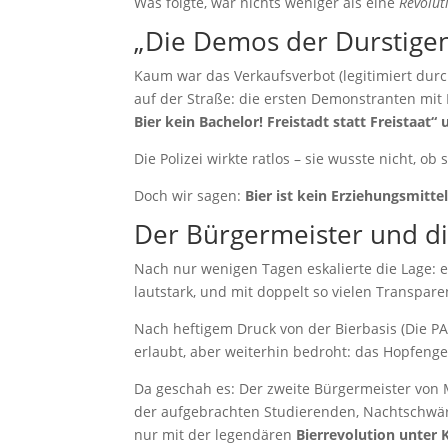
Was folgte, war nichts weniger als eine
Revolut
„Die Demos der Durstigen“
Kaum war das Verkaufsverbot (legitimiert dur
auf der Straße: die ersten Demonstranten mit
Bier kein Bachelor! Freistadt statt Freistaat“ 
Die Polizei wirkte ratlos – sie wusste nicht, ob
Doch wir sagen:
Bier ist kein Erziehungsmitte
Der Bürgermeister und di
Nach nur wenigen Tagen eskalierte die Lage: e
lautstark, und mit doppelt so vielen Transpar
Nach heftigem Druck von der Bierbasis (Die P
erlaubt, aber weiterhin bedroht: das Hopfenge
Da geschah es: Der zweite Bürgermeister von
der aufgebrachten Studierenden, Nachtschwärm
nur mit der legendären
Bierrevolution unter 