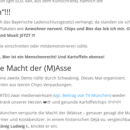
ion light
(0,5l, kalt, aus dem Kühlschrank), nämlich die
!!!
ch das Bayerische Ladenschlussgesetz) verhängt, da standen sie s
 Plakaten wie
Anwohner nerven!, Chips und Bier das lob ich mir, 
und Muxit JETZT !!!
 sie einschreiten oder mitdemonstrieren sollte.
l, Bier ist ein Menschenrecht! Und Kartoffeln ebenso!
e Macht der (M)Asse
ine zweite Demo rollte durch Schwabing. Dieses Mal organisiert,
enten aus leeren Chips-Verpackungen.
ARTEI) zwar medienwirksam (
vgl. Beitrag von TV München
) wieder
tränk unserer Herzen ❤️🍺 und gesunde Kartoffelchips 🥔🥔🥔!
 München verspürte die Macht der (M)Asse – genauer gesagt die M
er und Kioskbesitzer. In einem historischen Déjà-vu, vergleichba
König Ludwig I.
, knickte er ein.