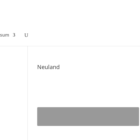
ssum
Neuland
n