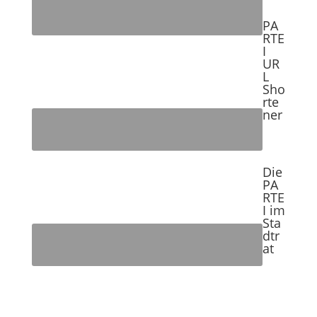
PA
RTE
I
UR
L
Sho
rte
ner
Die
PA
RTE
I im
Sta
dtr
at