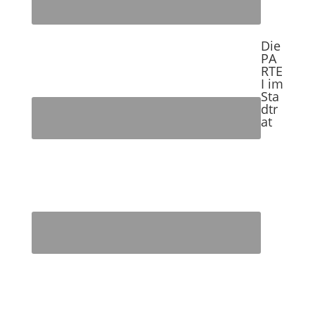
Die
PA
RTE
I im
Sta
dtr
at