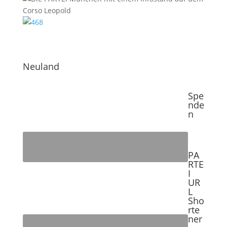
Neuland
Spe
nde
n
PA
RTE
I
UR
L
Sho
rte
ner