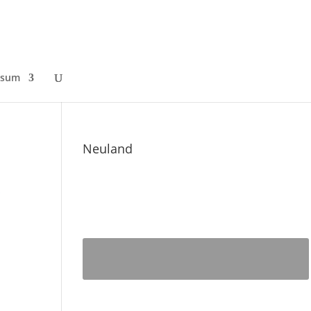
ssum
Neuland
o