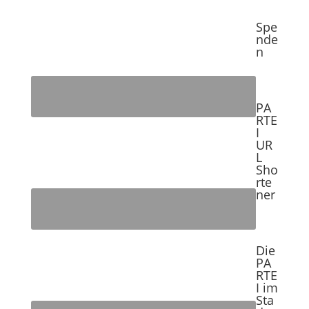
Spe
nde
n
PA
RTE
I
UR
L
Sho
rte
ner
Die
PA
RTE
I im
Sta