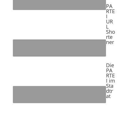
PA
RTE
I
UR
L
Sho
rte
ner
Die
PA
RTE
I im
Sta
dtr
at