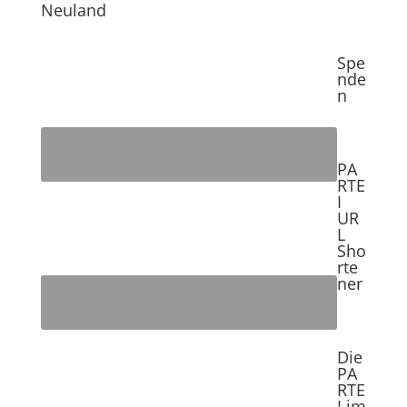
Neuland
Spe
nde
n
PA
RTE
I
UR
L
Sho
rte
ner
Die
PA
RTE
I im