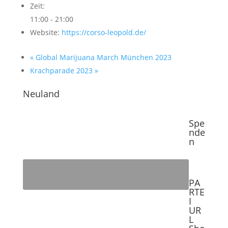
Zeit:
11:00 - 21:00
Website:
https://corso-leopold.de/
«
Global Marijuana March München 2023
Krachparade 2023
»
Neuland
Spe
nde
n
PA
RTE
I
UR
L