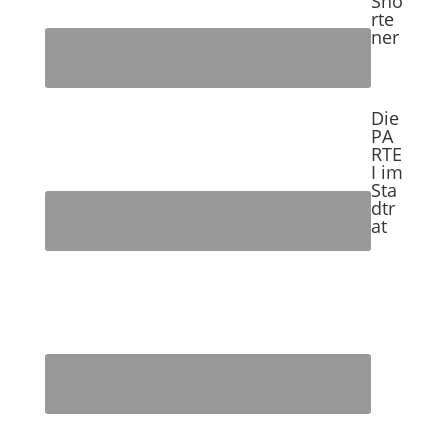
Sho
rte
ner
Die
PA
RTE
I im
Sta
dtr
at