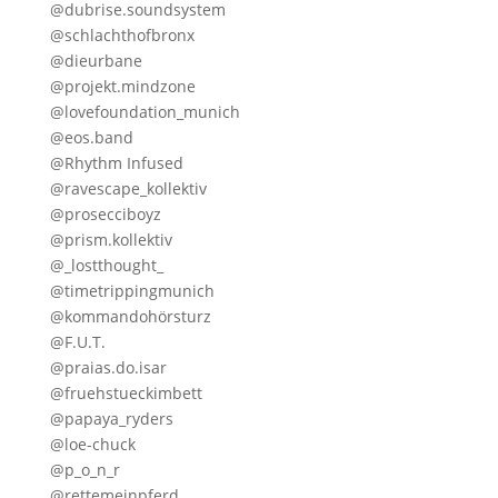
@dubrise.soundsystem
@schlachthofbronx
@dieurbane
@projekt.mindzone
@lovefoundation_munich
@eos.band
@Rhythm Infused
@ravescape_kollektiv
@prosecciboyz
@prism.kollektiv
@_lostthought_
@timetrippingmunich
@kommandohörsturz
@F.U.T.
@praias.do.isar
@fruehstueckimbett
@papaya_ryders
@loe-chuck
@p_o_n_r
@rettemeinpferd