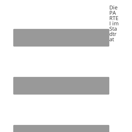
Die
PA
RTE
I im
Sta
dtr
at