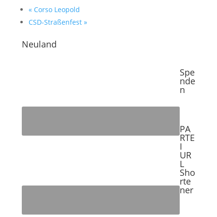
«
Corso Leopold
CSD-Straßenfest
»
Neuland
Spe
nde
n
PA
RTE
I
UR
L
Sho
rte
ner