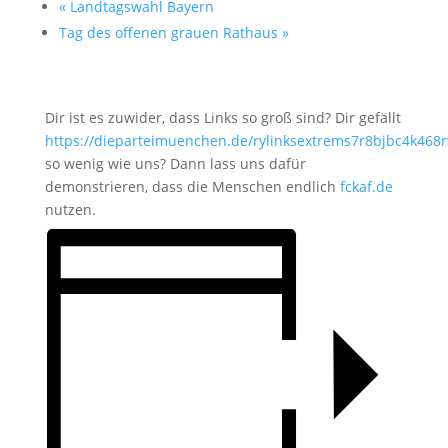
«
Landtagswahl Bayern
Tag des offenen grauen Rathaus
»
Dir ist es zuwider, dass Links so groß sind? Dir gefällt
https://dieparteimuenchen.de/rylinksextrems7r8bjbc4k468
so wenig wie uns? Dann lass uns dafür
demonstrieren, dass die Menschen endlich
fckaf.de
nutzen.