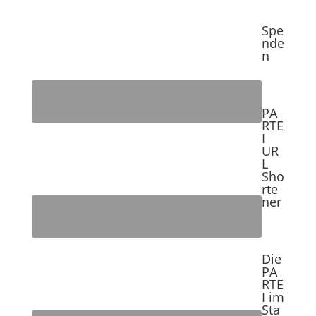
Spe
nde
n
PA
RTE
I
UR
L
Sho
rte
ner
Die
PA
RTE
I im
Sta