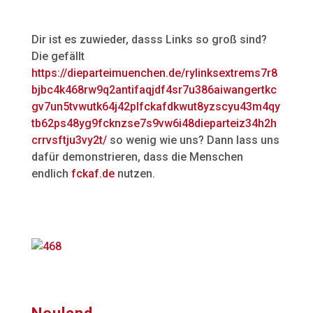
Dir ist es zuwieder, dasss Links so groß sind?
Die gefällt
https://dieparteimuenchen.de/rylinksextrems7r8
bjbc4k468rw9q2antifaqjdf4sr7u386aiwangertkc
gv7un5tvwutk64j42plfckafdkwut8yzscyu43m4qy
tb62ps48yg9fcknzse7s9vw6i48dieparteiz34h2h
crrvsftju3vy2t/
so wenig wie uns? Dann lass uns
dafür demonstrieren, dass die Menschen
endlich
fckaf.de
nutzen.