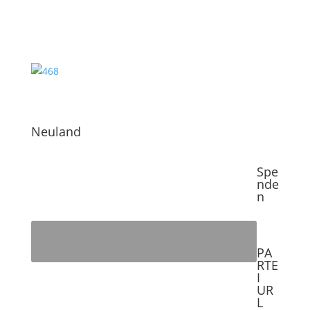
Neuland
Spe
nde
n
PA
RTE
I
UR
L