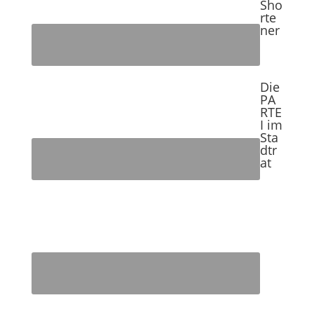
Sho
rte
ner
Die
PA
RTE
I im
Sta
dtr
at