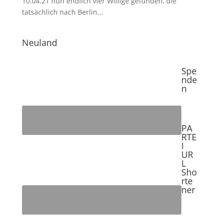
10.04.21 nun endlich vier Willige gefunden, die
tatsächlich nach Berlin...
Neuland
Spe
nde
n
PA
RTE
I
UR
L
Sho
rte
ner