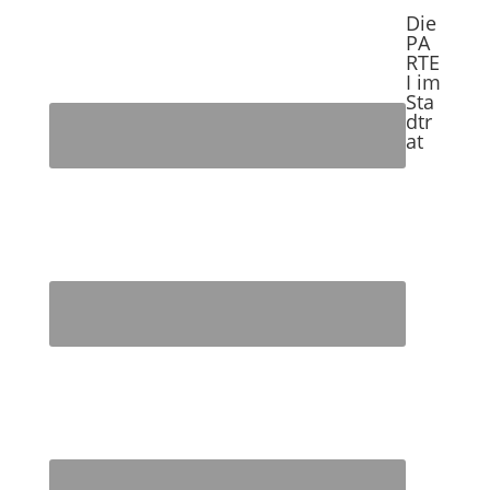
Die
PA
RTE
I im
Sta
dtr
at