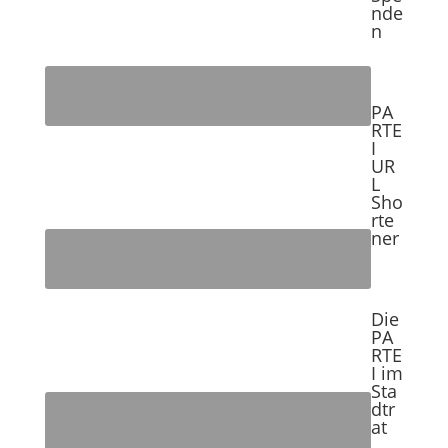
nde
n
PA
RTE
I
UR
L
Sho
rte
ner
Die
PA
RTE
I im
Sta
dtr
at