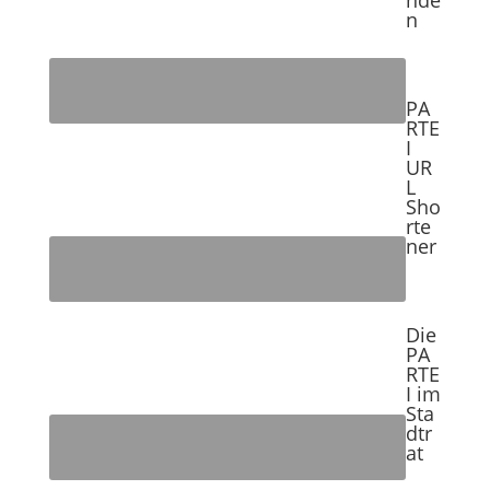
n
PA
RTE
I
UR
L
Sho
rte
ner
Die
PA
RTE
I im
Sta
dtr
at