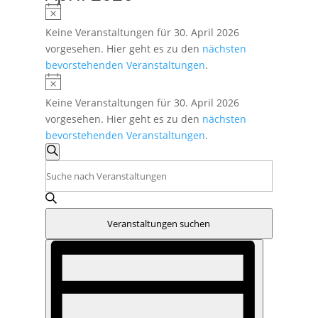
Hinweis
Keine Veranstaltungen für 30. April 2026
vorgesehen. Hier geht es zu den
nächsten
bevorstehenden Veranstaltungen
.
Hinweis
Keine Veranstaltungen für 30. April 2026
vorgesehen. Hier geht es zu den
nächsten
bevorstehenden Veranstaltungen
.
Veranstaltungen
Suche
Suche
Bitte
und
Schlüsselwort
eingeben.
Ansichten,
Suche
Navigation
Veranstaltungen suchen
nach
Veranstaltung
Veranstaltungen
Ansichten-
Schlüsselwort.
Navigation