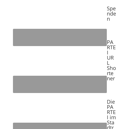
Spe
nde
n
PA
RTE
I
UR
L
Sho
rte
ner
Die
PA
RTE
I im
Sta
dtr