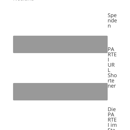
Spe
nde
n
PA
RTE
I
UR
L
Sho
rte
ner
Die
PA
RTE
I im