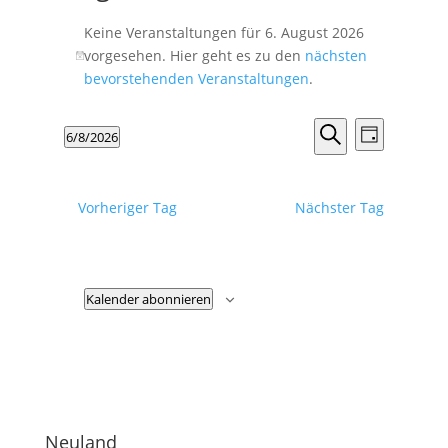
Keine Veranstaltungen für 6. August 2026
vorgesehen. Hier geht es zu den
nächsten
Hinweis
bevorstehenden Veranstaltungen
.
Veranstalt
Veranst
6/8/2026
Tag
Ansicht
Suche
Suche
Datum
Navigat
und
wählen.
Ansichten,
Vorheriger Tag
Nächster Tag
Navigation
Kalender abonnieren
Neuland