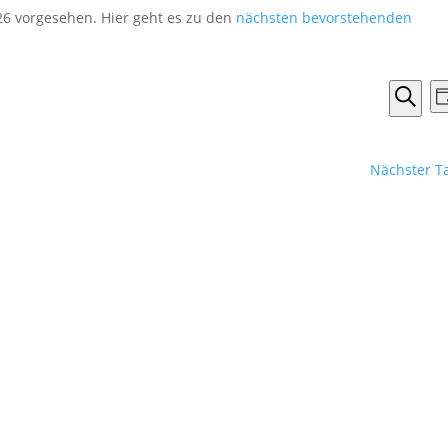
026 vorgesehen. Hier geht es zu den
nächsten bevorstehenden
Vera
T
Such
Suche
und
Ansi
Nächster T
Navi