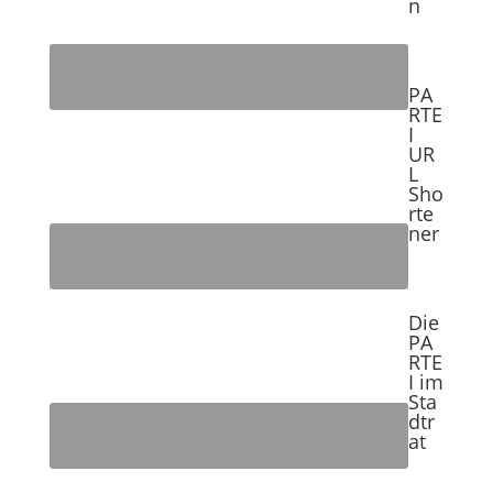
n
PA
RTE
I
UR
L
Sho
rte
ner
Die
PA
RTE
I im
Sta
dtr
at