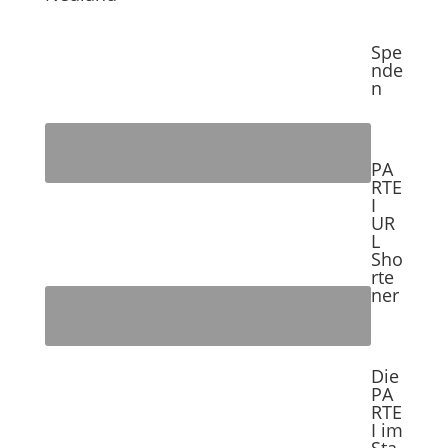
Spe
nde
n
PA
RTE
I
UR
L
Sho
rte
ner
Die
PA
RTE
I im