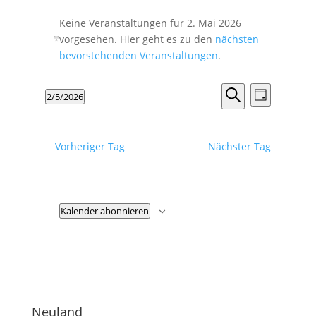
Keine Veranstaltungen für 2. Mai 2026
vorgesehen. Hier geht es zu den
nächsten
Hinweis
bevorstehenden Veranstaltungen
.
Veranstalt
Veranst
2/5/2026
Tag
Ansicht
Suche
Suche
Datum
Navigat
und
wählen.
Ansichten,
Vorheriger Tag
Nächster Tag
Navigation
Kalender abonnieren
Neuland