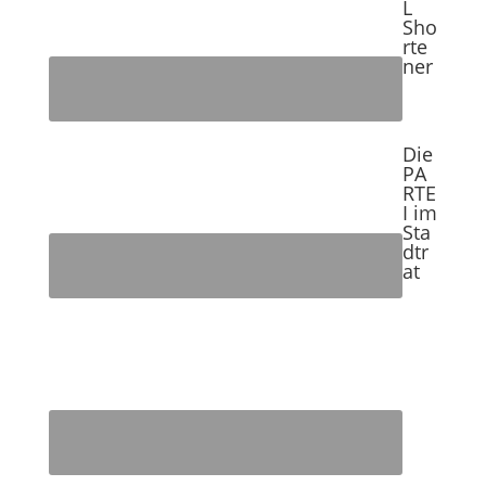
L
Sho
rte
ner
Die
PA
RTE
I im
Sta
dtr
at