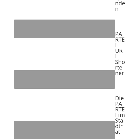
nde
n
PA
RTE
I
UR
L
Sho
rte
ner
Die
PA
RTE
I im
Sta
dtr
at